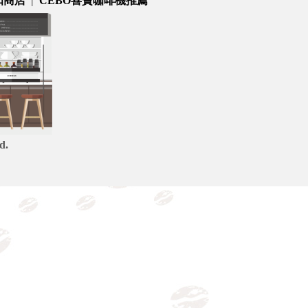
扣商店
|
CEBO喜寶咖啡機推薦
d.