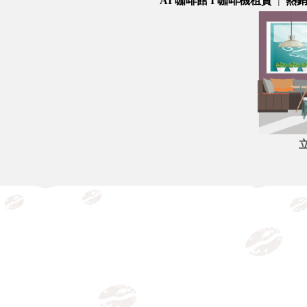
AI 咖啡館 I
咖啡機租賃
|
熱
立