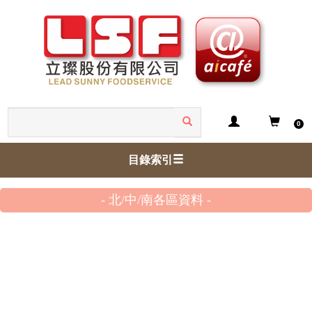
0
目錄索引
- 北/中/南各區資料 -