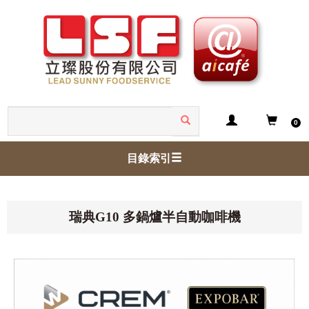
0
目錄索引
瑞典G10 多鍋爐半自動咖啡機