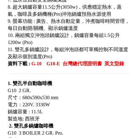
8. 超大鍋爐容量11.5公升(3050w)，供應穩定熱水，蒸
氣，咖啡及多鍋機種(Pro)沖泡鍋爐預熱水源使用
9. 螢幕功能 : 廣告、熱水自動定量，沖煮咖啡時間管理，
每日自動開/關機、顯示鍋爐溫度
10. 兩組獨立沖泡頭鍋爐設計，鍋爐容量每組1.5公升
1200w (Pro)
11. 雙孔多鍋爐設計，每組沖泡頭都可單獨控制不同溫度
及顯示個別溫度(Pro)
資料下載 :
G-10
G10-E
台灣總代理證明書
英文型錄
1. 雙孔半自動咖啡機
G10 2 GR.
尺寸：680x590x530 mm
電力：220V. 3330W
鍋爐容量 : 11.5L
製造地: 西班牙
2. 雙孔多鍋爐咖啡機
G10 3 BOILER 2 GR. Pro.